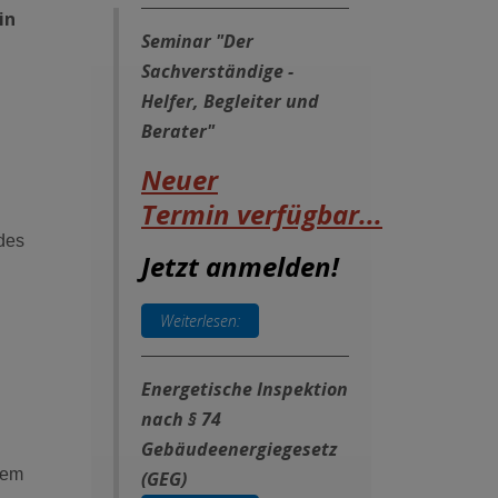
in
Seminar "Der
Sachverständige -
Helfer, Begleiter und
Berater"
Neuer
Termin
verf
ügbar...
des
Jetzt anmelden!
Weiterlesen:
Energetische Inspektion
nach § 74
Gebäudeenergiegesetz
nem
(GEG)