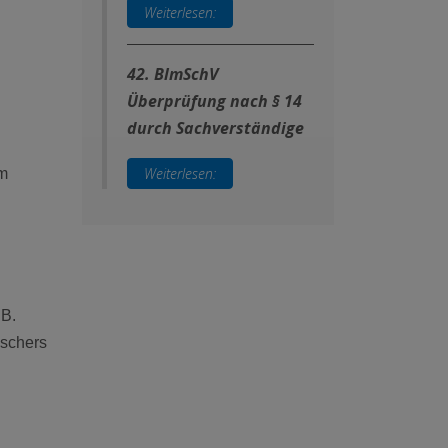
Weiterlesen:
42. BlmSchV
Überprüfung nach § 14
durch Sachverständige
Weiterlesen:
im
.B.
uschers