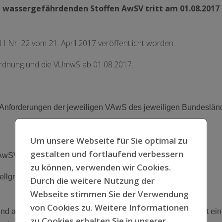
assergefährdenden Stoffen AwSV tritt am 01.08.2017 
 I Nr. 22 vom 21. April 2017 veröffentlicht worden.
rordnung und die VUmwS ab 01.08.2017.
die Anforderungen der jeweiligen VAwS des jeweiligen Bundeslän
Um unsere Webseite für Sie optimal zu
gestalten und fortlaufend verbessern
wSV wird in jedem Bundesland unterschiedlich ausfallen.
zu können, verwenden wir Cookies.
ellgrenze“ sein:
Durch die weitere Nutzung der
Webseite stimmen Sie der Verwendung
von Cookies zu. Weitere Informationen
nd außerhalb von Schutzgebieten oberirdische Anlagen mit ei
zu Cookies erhalten Sie in unserer