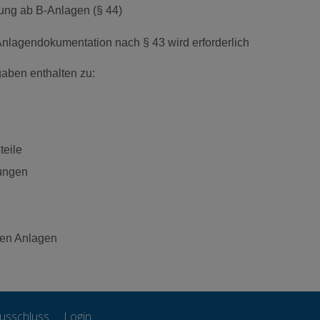
ung ab B-Anlagen (§ 44)
Anlagendokumentation nach § 43 wird erforderlich
ben enthalten zu:
teile
rungen
gen Anlagen
usschluss
Login